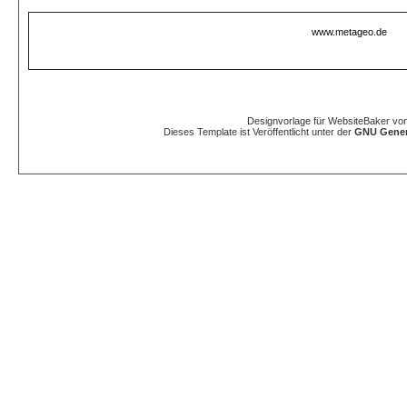
www.metageo.de
Designvorlage für WebsiteBaker vo
Dieses Template ist Veröffentlicht unter der
GNU Genera